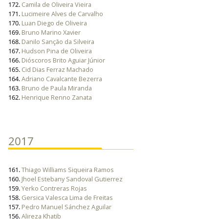
172.
Camila de Oliveira Vieira
171.
Lucimeire Alves de Carvalho
170.
Luan Diego de Oliveira
169.
Bruno Marino Xavier
168.
Danilo Sanção da Silveira
167.
Hudson Pina de Oliveira
166.
Dióscoros Brito Aguiar Júnior
165.
Cid Dias Ferraz Machado
164.
Adriano Cavalcante Bezerra
163.
Bruno de Paula Miranda
162.
Henrique Renno Zanata
2017
161.
Thiago Williams Siqueira Ramos
160.
Jhoel Estebany Sandoval Gutierrez
159.
Yerko Contreras Rojas
158.
Gersica Valesca Lima de Freitas
157.
Pedro Manuel Sánchez Aguilar
156.
Alireza Khatib