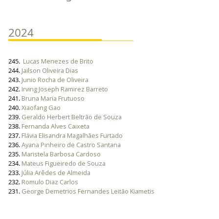
2024
245.
Lucas Menezes de Brito
244.
Jailson Oliveira Dias
243.
Junio Rocha de Oliveira
242.
Irving Joseph Ramirez Barreto
241.
Bruna Maria Frutuoso
240.
Xiaofang Gao
239.
Geraldo Herbert Beltrão de Souza
238.
Fernanda Alves Caixeta
237.
Flávia Elisandra Magalhães Furtado
236.
Ayana Pinheiro de Castro Santana
235.
Maristela Barbosa Cardoso
234.
Mateus Figueiredo de Souza
233.
Júlia Arêdes de Almeida
232.
Romulo Diaz Carlos
231.
George Demetrios Fernandes Leitão Kiametis