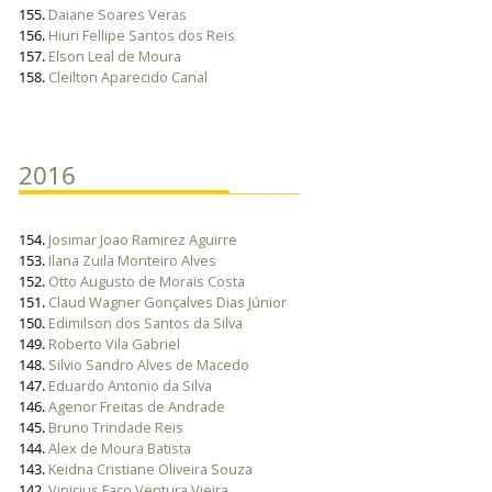
155.
Daiane Soares Veras
156.
Hiuri Fellipe Santos dos Reis
157.
Elson Leal de Moura
158.
Cleilton Aparecido Canal
2016
154.
Josimar Joao Ramirez Aguirre
153.
Ilana Zuila Monteiro Alves
152.
Otto Augusto de Morais Costa
151.
Claud Wagner Gonçalves Dias Júnior
150.
Edimilson dos Santos da Silva
149.
Roberto Vila Gabriel
148.
Silvio Sandro Alves de Macedo
147.
Eduardo Antonio da Silva
146.
Agenor Freitas de Andrade
145.
Bruno Trindade Reis
144.
Alex de Moura Batista
143.
Keidna Cristiane Oliveira Souza
142.
Vinicius Faco Ventura Vieira