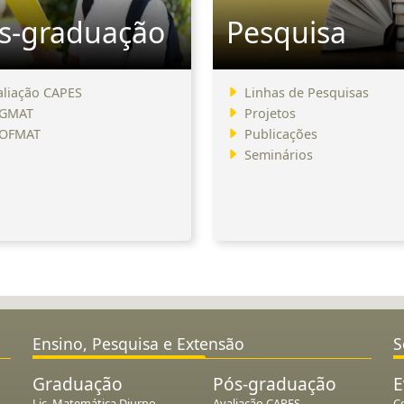
s-graduação
Pesquisa
aliação CAPES
Linhas de Pesquisas
GMAT
Projetos
OFMAT
Publicações
Seminários
Ensino, Pesquisa e Extensão
S
Graduação
Pós-graduação
E
Lic. Matemática Diurno
Avaliação CAPES
C