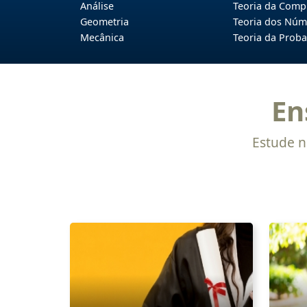
Análise
Teoria da Comp
Geometria
Teoria dos Núm
Mecânica
Teoria da Proba
En
Estude n