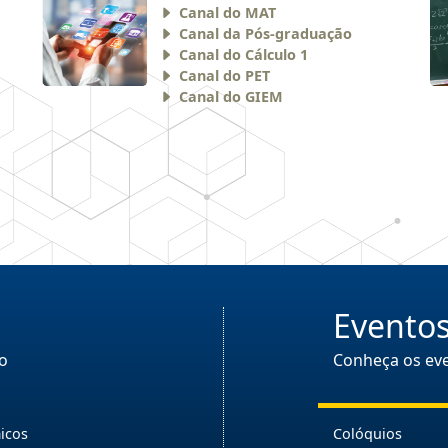
Canal do MAT
Canal da Pós-graduação
Canal do Cálculo 1
Canal do PET
Canal do GIEM
Evento
o
Conheça os eve
icos
Colóquios