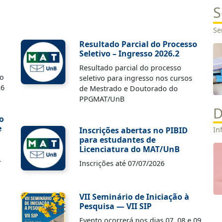
S
Se
Resultado Parcial do Processo
Seletivo – Ingresso 2026.2
Resultado parcial do processo
to
seletivo para ingresso nos cursos
26
de Mestrado e Doutorado do
PPGMAT/UnB
D
o
e
Inscrições abertas no PIBID
In
para estudantes de
Licenciatura do MAT/UnB
r
Inscrições até 07/07/2026
VII Seminário de Iniciação à
Pesquisa — VII SIP
Evento ocorrerá nos dias 07, 08 e 09