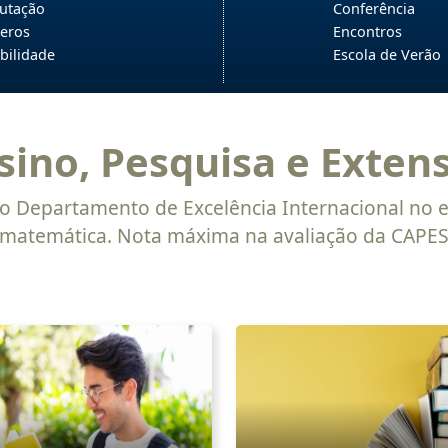
utação
Conferência
eros
Encontros
bilidade
Escola de Verão
sino, Pesquisa e Exten
o Departamento de Excelência Internacional no 
matemática. Nota máxima na avaliação da CAPE