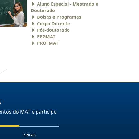
Aluno Especial - Mestrado e
Doutorado
Bolsas e Programas
Corpo Docente
Pós-doutorado
PPGMAT
PROFMAT
s
ntos do MAT e participe
Feiras