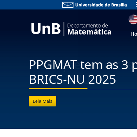
Home
Sobre
Ensino
Pesquisa
Extens
H
PPGMAT tem as 3 p
BRICS-NU 2025
Leia Mais