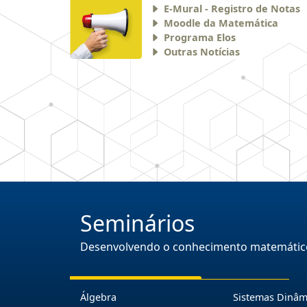
E-Mural - Registro de Notas
Moodle da Matemática
Programa Elos
Outras Notícias
Seminários
Desenvolvendo o conhecimento matemátic
Álgebra
Sistemas Dinâm