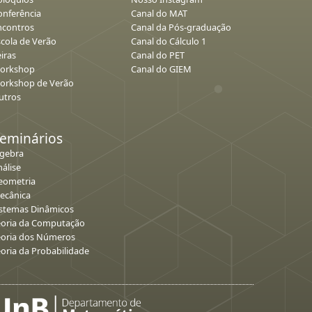
onferência
Canal do MAT
ncontros
Canal da Pós-graduação
scola de Verão
Canal do Cálculo 1
iras
Canal do PET
orkshop
Canal do GIEM
orkshop de Verão
utros
eminários
lgebra
álise
eometria
ecânica
istemas Dinâmicos
eoria da Computação
eoria dos Números
eoria da Probabilidade