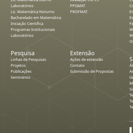
Laboratórios
PPGMAT
C
Lic. Matemática Noturno
PROFMAT
E
Bacharelado em Matemática
E
Iniciação Cientifica
Fe
Programas Institucionais
W
Laboratórios
W
O
Pesquisa
Extensão
S
Linhas de Pesquisas
Ações de extensão
Projetos
Contato
Á
Publicações
Submissão de Propostas
An
Seminários
G
M
S
T
T
T