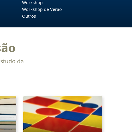
Workshop
Workshop de Verão
Outros
são
estudo da
S