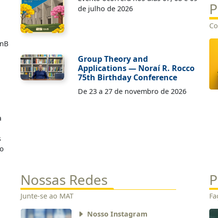
P
de julho de 2026
Co
UnB
Group Theory and
Applications — Noraí R. Rocco
75th Birthday Conference
De 23 a 27 de novembro de 2026
a
s
do
Nossas Redes
P
Junte-se ao MAT
Fa
Nosso Instagram