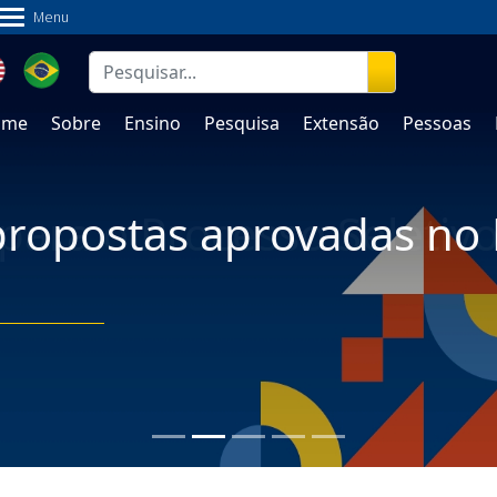
Menu
ão
Pessoas
Documentos
Fale Conosco
ome
Sobre
Ensino
Pesquisa
Extensão
Pessoas
ropostas aprovadas no 