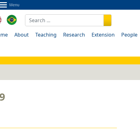
Menu
nsion
People
Documents
Contact us
ome
About
Teaching
Research
Extension
People
9