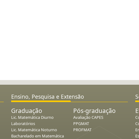
Ensino, Pesquisa e Extensão
S
Graduação
Pós-graduação
E
Lic. Matemática Diurno
Avaliação CAPES
C
Laboratórios
PPGMAT
C
Lic. Matemática Noturno
PROFMAT
E
Bacharelado em Matemática
E