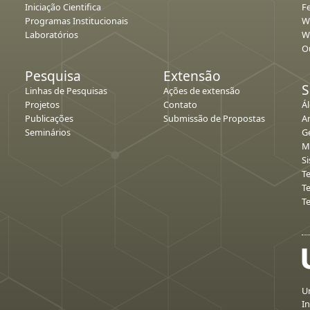
Iniciação Cientifica
Fe
Programas Institucionais
W
Laboratórios
W
O
Pesquisa
Extensão
S
Linhas de Pesquisas
Ações de extensão
Projetos
Contato
Á
Publicações
Submissão de Propostas
An
Seminários
G
M
S
T
T
T
Un
In