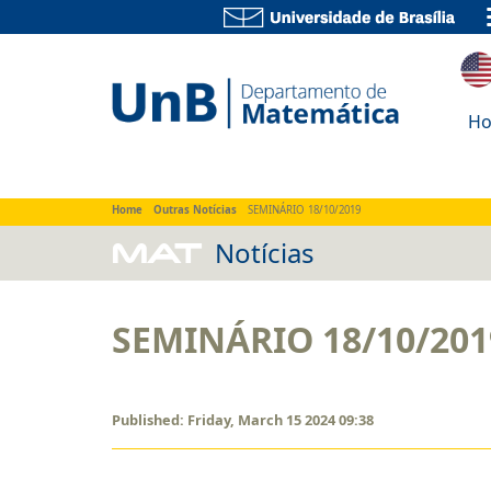
Home
About
Teaching
Research
Exte
H
Home
Outras Notícias
SEMINÁRIO 18/10/2019
MAT
Notícias
SEMINÁRIO 18/10/201
Published: Friday, March 15 2024 09:38