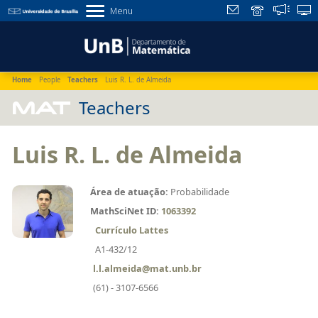
Menu
Home
People
Teachers
Luis R. L. de Almeida
MAT
Teachers
Luis R. L. de Almeida
Área de atuação:
Probabilidade
MathSciNet ID:
1063392
Currículo Lattes
A1-432/12
l.l.almeida@mat.unb.br
(61) - 3107-6566