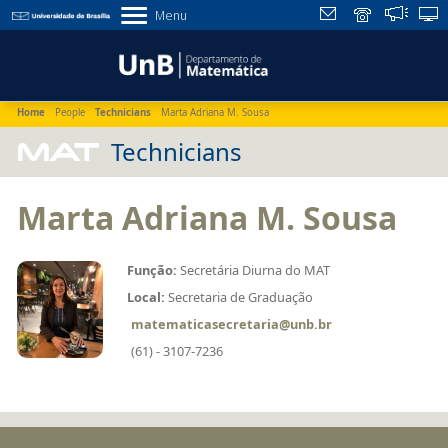
Menu
Home
People
Technicians
Marta Adriana M. Sousa
MAT
Technicians
Marta Adriana M. Sousa
Função:
Secretária Diurna do MAT
Local:
Secretaria de Graduação
matematicasecretaria@unb.br
(61) - 3107-7236