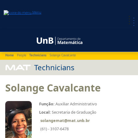
Menu
Home
People
Technicians
Solange Cavalcante
MAT
Technicians
Solange Cavalcante
Função:
Auxiliar Administrativo
Local:
Secretaria de Graduação
solangemat@mat.unb.br
(61) - 3107-6478