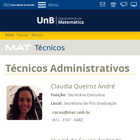
Menu
Início
Pessoas
Técnicos
MAT
Técnicos
Técnicos Administrativos
Claudia Queiroz André
Função:
Secretária Executiva
Local:
Secretaria de Pós Graduação
cacau@mat.unb.br
(61) - 3107 - 6482