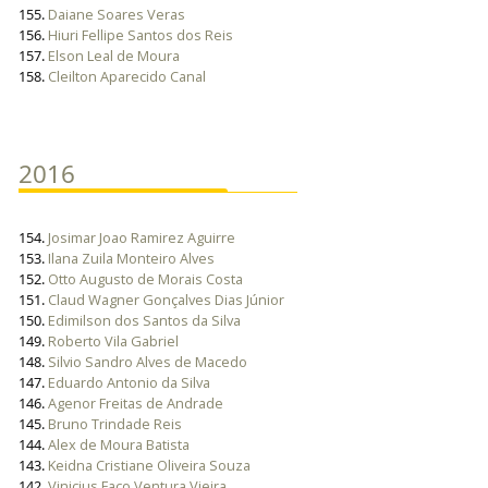
155.
Daiane Soares Veras
156.
Hiuri Fellipe Santos dos Reis
157.
Elson Leal de Moura
158.
Cleilton Aparecido Canal
2016
154.
Josimar Joao Ramirez Aguirre
153.
Ilana Zuila Monteiro Alves
152.
Otto Augusto de Morais Costa
151.
Claud Wagner Gonçalves Dias Júnior
150.
Edimilson dos Santos da Silva
149.
Roberto Vila Gabriel
148.
Silvio Sandro Alves de Macedo
147.
Eduardo Antonio da Silva
146.
Agenor Freitas de Andrade
145.
Bruno Trindade Reis
144.
Alex de Moura Batista
143.
Keidna Cristiane Oliveira Souza
142.
Vinicius Faco Ventura Vieira