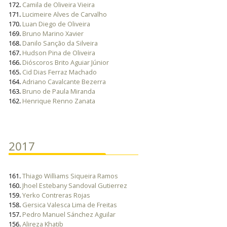
172.
Camila de Oliveira Vieira
171.
Lucimeire Alves de Carvalho
170.
Luan Diego de Oliveira
169.
Bruno Marino Xavier
168.
Danilo Sanção da Silveira
167.
Hudson Pina de Oliveira
166.
Dióscoros Brito Aguiar Júnior
165.
Cid Dias Ferraz Machado
164.
Adriano Cavalcante Bezerra
163.
Bruno de Paula Miranda
162.
Henrique Renno Zanata
2017
161.
Thiago Williams Siqueira Ramos
160.
Jhoel Estebany Sandoval Gutierrez
159.
Yerko Contreras Rojas
158.
Gersica Valesca Lima de Freitas
157.
Pedro Manuel Sánchez Aguilar
156.
Alireza Khatib