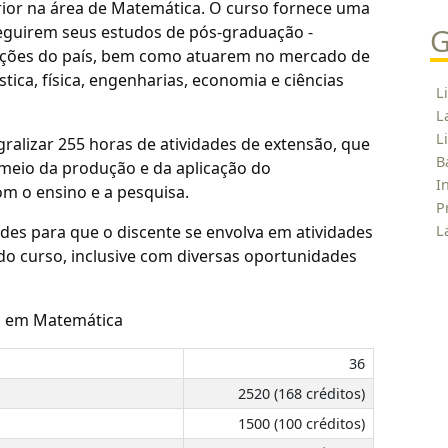
ior na área de Matemática. O curso fornece uma
eguirem seus estudos de pós-graduação -
G
uições do país, bem como atuarem no mercado de
tica, física, engenharias, economia e ciências
L
L
L
ralizar 255 horas de atividades de extensão, que
B
meio da produção e da aplicação do
I
m o ensino e a pesquisa.
P
es para que o discente se envolva em atividades
L
do curso, inclusive com diversas oportunidades
o em Matemática
36
2520 (168 créditos)
1500 (100 créditos)