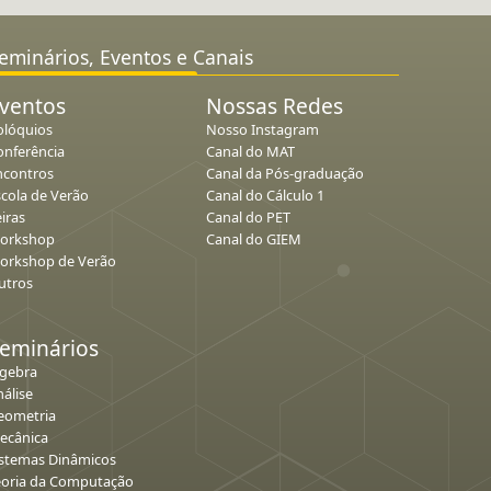
eminários, Eventos e Canais
ventos
Nossas Redes
olóquios
Nosso Instagram
onferência
Canal do MAT
ncontros
Canal da Pós-graduação
scola de Verão
Canal do Cálculo 1
iras
Canal do PET
orkshop
Canal do GIEM
orkshop de Verão
utros
eminários
lgebra
álise
eometria
ecânica
istemas Dinâmicos
eoria da Computação