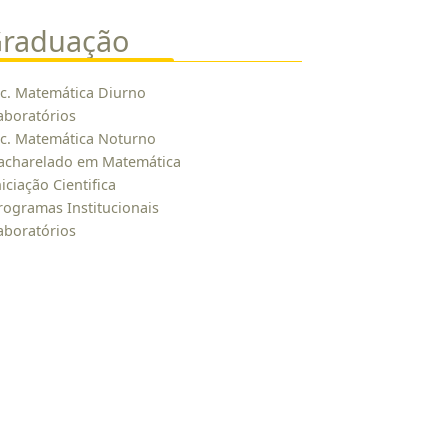
raduação
ic. Matemática Diurno
aboratórios
ic. Matemática Noturno
acharelado em Matemática
niciação Cientifica
rogramas Institucionais
aboratórios