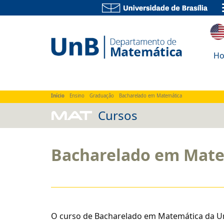
Home
Sobre
Ensino
Pesquisa
Extens
H
Início
Ensino
Graduação
Bacharelado em Matemática
MAT
Cursos
Bacharelado em Mat
O curso de Bacharelado em Matemática da U