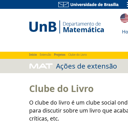
Home
Sobre
Ensino
Pesquisa
Extens
H
Início
Extensão
Projetos
Clube do Livro
MAT
Ações de extensão
Clube do Livro
O clube do livro é um clube social 
para discutir sobre um livro que acab
críticas, etc.