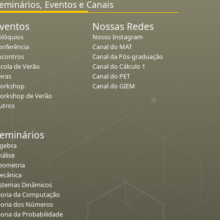
eminários, Eventos e Canais
ventos
Nossas Redes
olóquios
Nosso Instagram
onferência
Canal do MAT
ncontros
Canal da Pós-graduação
scola de Verão
Canal do Cálculo 1
iras
Canal do PET
orkshop
Canal do GIEM
orkshop de Verão
utros
eminários
lgebra
álise
eometria
ecânica
istemas Dinâmicos
eoria da Computação
eoria dos Números
eoria da Probabilidade