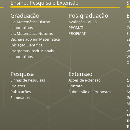
Ensino, Pesquisa e Extensão
S
Graduação
Pós-graduação
E
Lic. Matemática Diurno
Avaliação CAPES
C
Laboratórios
PPGMAT
C
Lic. Matemática Noturno
PROFMAT
E
Bacharelado em Matemática
E
Iniciação Cientifica
Fe
Programas Institucionais
W
Laboratórios
W
O
Pesquisa
Extensão
S
Linhas de Pesquisas
Ações de extensão
Projetos
Contato
Á
Publicações
Submissão de Propostas
An
Seminários
G
M
S
T
T
T