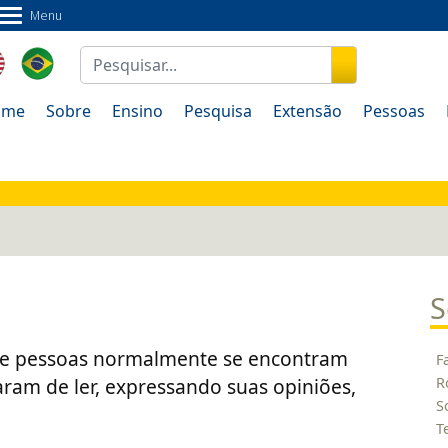
Menu
ão
Pessoas
Documentos
Fale Conosco
ome
Sobre
Ensino
Pesquisa
Extensão
Pessoas
S
onde pessoas normalmente se encontram
F
aram de ler, expressando suas opiniões,
R
S
T