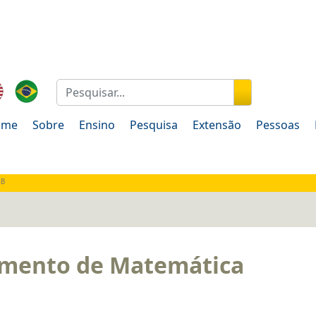
ão
Pessoas
Documentos
Fale Conosco
ome
Sobre
Ensino
Pesquisa
Extensão
Pessoas
nB
amento de Matemática