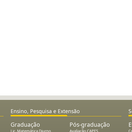
Ensino, Pesquisa e Extensão
S
Graduação
Pós-graduação
E
Lic. Matemática Diurno
Avaliação CAPES
C