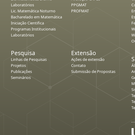
Laboratórios
PPGMAT
C
Lic. Matemática Noturno
PROFMAT
E
Bacharelado em Matemática
E
Iniciação Cientifica
Fe
Programas Institucionais
W
Laboratórios
W
O
Pesquisa
Extensão
S
Linhas de Pesquisas
Ações de extensão
Projetos
Contato
Á
Publicações
Submissão de Propostas
An
Seminários
G
M
S
T
T
T