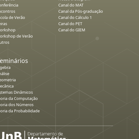
onferência
Canal do MAT
ncontros
Canal da Pós-graduação
scola de Verão
Canal do Cálculo 1
iras
Canal do PET
orkshop
Canal do GIEM
orkshop de Verão
utros
eminários
lgebra
álise
eometria
ecânica
istemas Dinâmicos
eoria da Computação
eoria dos Números
eoria da Probabilidade