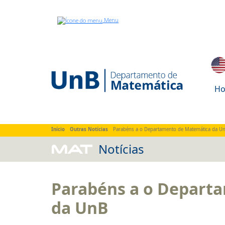
Menu
Home
Sobre
Ensino
Pesquisa
Extens
H
Início
Outras Notícias
Parabéns a o Departamento de Matemática da U
MAT
Notícias
Parabéns a o Depart
da UnB