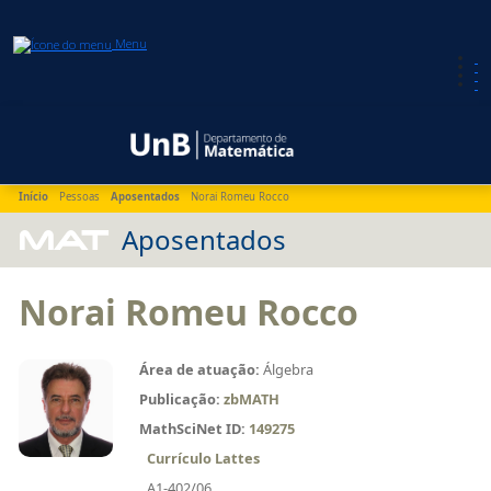
Menu
Início
Pessoas
Aposentados
Norai Romeu Rocco
MAT
Aposentados
Norai Romeu Rocco
Área de atuação:
Álgebra
Publicação:
zbMATH
MathSciNet ID:
149275
Currículo Lattes
A1-402/06