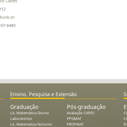
ulo Lattes
/12
a@unb.br
3107-6485
Ensino, Pesquisa e Extensão
S
Graduação
Pós-graduação
E
Lic. Matemática Diurno
Avaliação CAPES
C
Laboratórios
PPGMAT
C
Lic. Matemática Noturno
PROFMAT
E