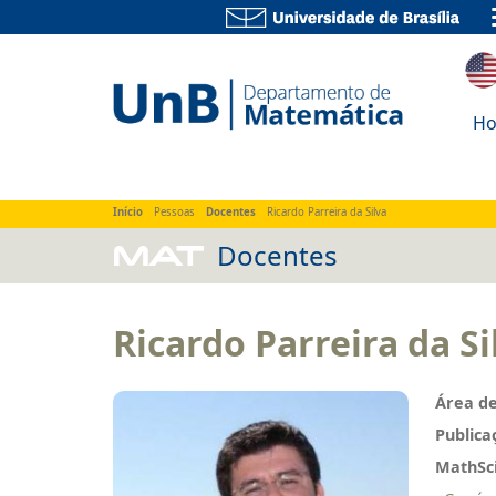
Home
Sobre
Ensino
Pesquisa
Extens
H
Início
Pessoas
Docentes
Ricardo Parreira da Silva
MAT
Docentes
Ricardo Parreira da Si
Área de
Publica
MathSci