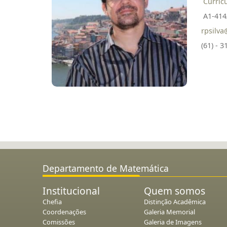
Curríc
A1-414
rpsilv
(61) - 
Departamento de Matemática
Institucional
Quem somos
Chefia
Distinção Acadêmica
Coordenações
Galeria Memorial
Comissões
Galeria de Imagens