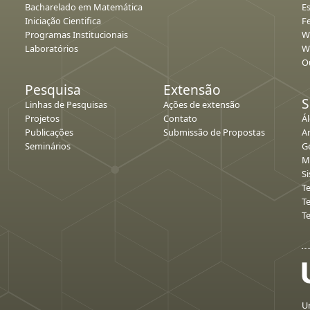
Bacharelado em Matemática
E
Iniciação Cientifica
Fe
Programas Institucionais
W
Laboratórios
W
O
Pesquisa
Extensão
S
Linhas de Pesquisas
Ações de extensão
Projetos
Contato
Á
Publicações
Submissão de Propostas
An
Seminários
G
M
S
T
T
T
Un