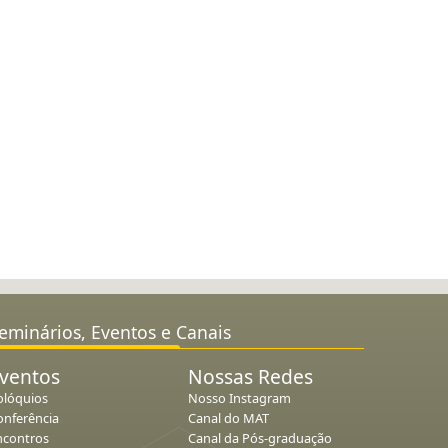
eminários, Eventos e Canais
ventos
Nossas Redes
olóquios
Nosso Instagram
onferência
Canal do MAT
ncontros
Canal da Pós-graduação