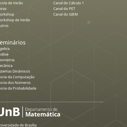
scola de Verão
Canal do Cálculo 1
iras
Canal do PET
orkshop
Canal do GIEM
orkshop de Verão
utros
eminários
lgebra
álise
eometria
ecânica
istemas Dinâmicos
eoria da Computação
eoria dos Números
eoria da Probabilidade
iversidade de Brasília