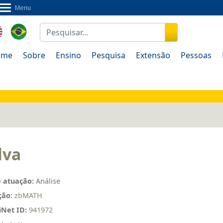
Menu
ão
Pessoas
Documentos
Fale Conosco
ome
Sobre
Ensino
Pesquisa
Extensão
Pessoas
lva
 atuação:
Análise
ção:
zbMATH
Net ID:
941972