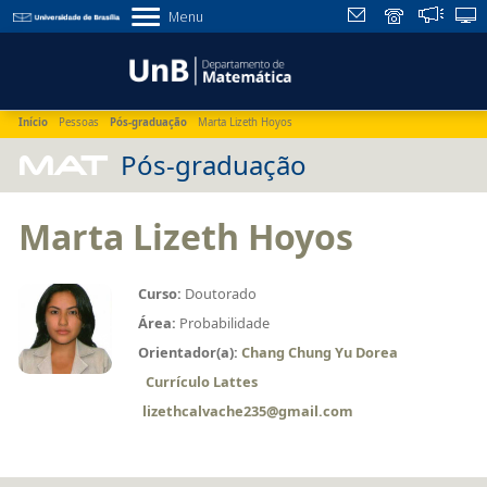
Menu
Início
Pessoas
Pós-graduação
Marta Lizeth Hoyos
MAT
Pós-graduação
Marta Lizeth Hoyos
Curso:
Doutorado
Área:
Probabilidade
Orientador(a):
Chang Chung Yu Dorea
Currículo Lattes
lizethcalvache235@gmail.com